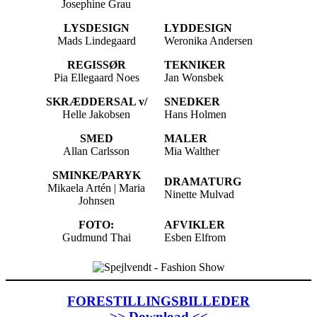
Josephine Grau
LYSDESIGN
LYDDESIGN
Mads Lindegaard
Weronika Andersen
REGISSØR
TEKNIKER
Pia Ellegaard Noes
Jan Wonsbek
SKRÆDDERSAL v/
SNEDKER
Helle Jakobsen
Hans Holmen
SMED
MALER
Allan Carlsson
Mia Walther
SMINKE/PARYK
DRAMATURG
Mikaela Artén | Maria
Ninette Mulvad
Johnsen
FOTO:
AFVIKLER
Gudmund Thai
Esben Elfrom
FORESTILLINGSBILLEDER
>> Download <<