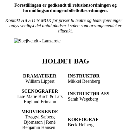
Forestillingen er godkendt til refusionsordningen og
formidlingsordningen/billetkøbsordningen
.
Kontakt HiLS DiN MOR for priser til teatre og teaterforeninger –
oplys venligst det antal pladser i salen som arrangementet er
tiltænkt
.
HOLDET BAG
DRAMATIKER
INSTRUKTØR
William Lippert
Mikkel Reenberg
SCENOGRAFER
INSTRUKTØR ASS
Lise Marie Birch & Lars
Sarah Wegeberg
Englund Frimann
MEDVIRKENDE
Tryggvi Sæberg
KOREOGRAF
Björnsson | René
Beck Heiberg
Benjamin Hansen |