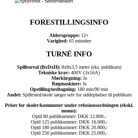
FORESTILLINGS
INFO
Aldersgruppe:
12+
Varighed:
65 minutter
TURNÉ INFO
Spilleareal (BxDxH):
8x8x3,5 meter (eks. publikum)
Tekniske krav:
400V (3x16A)
Mørklægning:
Ja
Røgmaskiner:
Ja
Opstilling/nedtagning:
180 min/90 min
Andet:
Spillested/skole sørger selv for siddepladser til publikum
Priser for skoler/kommuner under refusionsordningen (ekskl.
moms):
Optil 80 publikummer: DKK 12.800,-
Optil 125 publikummer: DKK 16.000,-
Optil 180 publikummer: DKK 20.800,-
Optil 250 publikummer: DKK 25.000,-