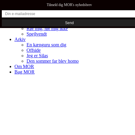
Tilmeld dig MOR's nyhedsbrev
Forestillinger
Rør mig, rør mig ikke
Spejlvendt
Arkiv
En kænguru som dig
Offside
Jeg er Silas
Den sommer far blev homo
Om MOR
Bag MOR