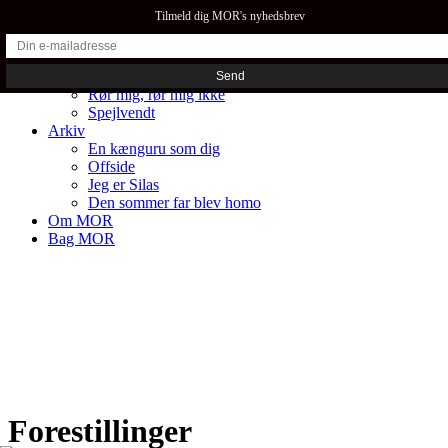
Tilmeld dig MOR's nyhedsbrev
Forestillinger
Rør mig, rør mig ikke
Spejlvendt
Arkiv
En kænguru som dig
Offside
Jeg er Silas
Den sommer far blev homo
Om MOR
Bag MOR
Forestillinger